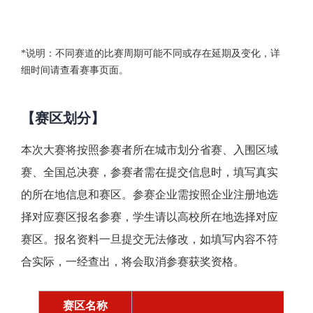
不同赛道的比赛周期可能不同或存在延期及变化，详
*说明：
细时间请查看赛事页面。
【赛区划分】
本次大赛将按照参赛者所在城市划分省赛、入围区域
赛、全国总决赛，参赛者需在提交信息时，填写真实
的所在地信息和赛区。参赛企业需按照企业注册地选
择对应赛区报名参赛，学生请以高校所在地选择对应
赛区。报名资料一旦提交无法修改，如填写内容不符
合实际，一经查出，将会取消参赛获奖资格。
赛区名称