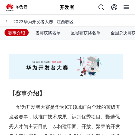
开发者
2023华为开发者大赛 · 江西赛区
返
回
赛事介绍
省赛获奖名单
区域赛获奖名单
全国总决赛
个
我
人
【赛事介绍】
的
主
华为开发者大赛是华为ICT领域面向全球的顶级开
开
页
发者赛事，以推广技术成果、识别优秀项目、甄选优
秀人才为主要目的，以构建牢固、开放、繁荣的开发
发