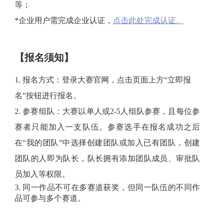
等；
议
注
验
收
*企业用户需完成企业认证，
点击此处完成认证。
藏
【报名须知】
1. 报名方式：登录大赛官网，点击页面上方“立即报
名”按钮进行报名。
2. 参赛组队：大赛以单人或2-5人组队参赛，且每位参
赛者只能加入一支队伍。参赛选手在报名成功之后
在“我的团队”中选择创建团队或加入已有团队，创建
团队的人即为队长，队长拥有添加团队成员、审批队
员加入等权限。
﻿3. 同一作品不可在多赛道获奖，但同一队伍的不同作
品可参与多个赛道。