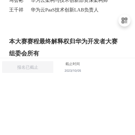
马会彬      华为云架构与技术创新部资深架构师
王千祥      华为云PaaS技术创新LAB负责人
本大赛赛程最终解释权归华为开发者大赛
退
出
组委会所有
登
录
截止时间
报名已截止
2023/10/05
下载华为云APP
关注我们