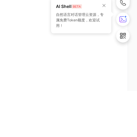
AI Shell
自然语言对话管理云资源，专
属免费Token额度，欢迎试
用！