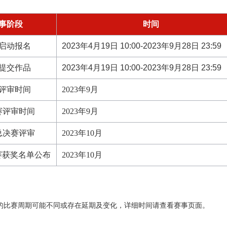
事阶段
时间
启动报名
2023年4月19日 10:00-2023年9月28日 23:59
提交作品
2023年4月19日 10:00-2023年9月28日 23:59
评审时间
2023年9月
赛评审时间
2023年9月
总决赛评审
2023年10月
赛获奖名单公布
2023年10月
的比赛周期可能不同或存在延期及变化，详细时间请查看赛事页面。