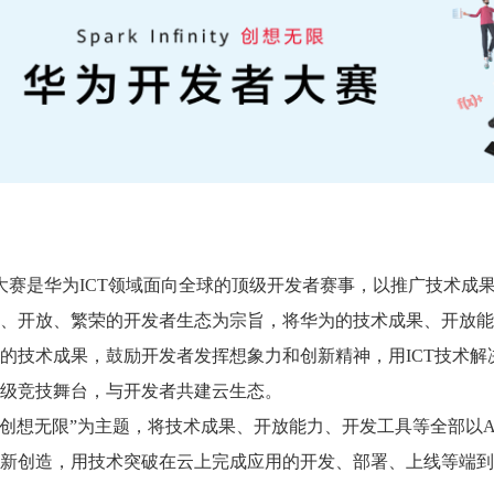
】
大赛是华为ICT领域面向全球的顶级开发者赛事，以推广技术成
、开放、繁荣的开发者生态为宗旨，将华为的技术成果、开放能
的技术成果，鼓励开发者发挥想象力和创新精神，用ICT技术
级竞技舞台，与开发者共建云生态。
届大赛以“创想无限”为主题，将技术成果、开放能力、开发工具等全部
新创造，用技术突破在云上完成应用的开发、部署、上线等端到