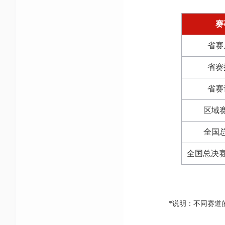
赛
省赛
省赛
省赛
区域
全国
全国总决
不同赛道
*说明：