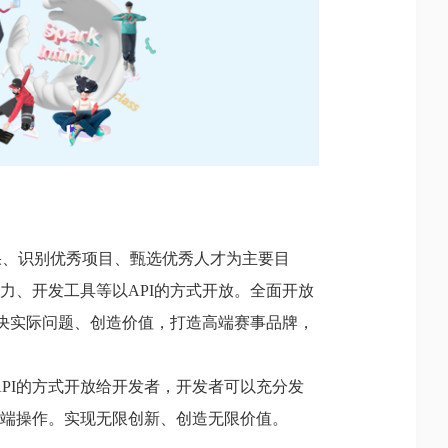
果、识别优秀项目、甄选优秀人才为主要目
力、开发工具等以API的方式开放。全面开放
解决实际问题、创造价值，打造高端赛事品牌，
以API的方式开放给开发者，开发者可以充分发
端操作。实现无限创新、创造无限价值。 