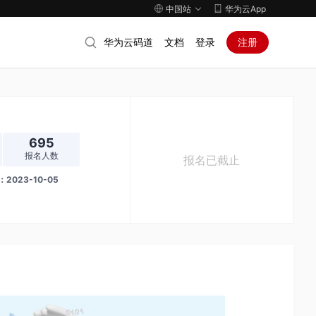
中国站
华为云App
华为云码道
文档
登录
注册
695
报名人数
报名已截止
：
2023-10-05