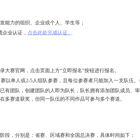
】
发能力的组织、企业或个人、学生等；
成企业认证，
点击此处完成认证。
】
：登录大赛官网，点击页面上方“立即报名”按钮进行报名。
：大赛以单人或2-5人组队参赛，且每位参赛者只能加入一支队伍
已有团队，创建团队的人即为队长，队长拥有添加团队成员、审
品不可在多赛道获奖，但同一队伍的不同作品可参与多个赛道。
】
阶段，分别是：省赛、区域赛和全国总决赛，具体时间如下：