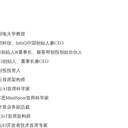
】
北京邮电大学教授
极客邦科技、InfoQ中国创始人兼CEO
   CSDN创始人&董事长、极客帮创投创始合伙人
 51CTO创始人、董事长兼CEO
 高瓴创投投资人
华为云首席架构师
 华为云AI首席科学家
华为昇思MindSpore首席科学家
鲲鹏计算业务副总裁
为云IoT首席架构师
华为云EI开发者技术首席专家