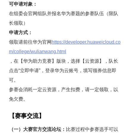
可申请对象：                                               
在组委会官网组队并报名华为赛题的参赛队伍（限队
长领取）
申请方式：
领取请前往华为官网
https://developer.huaweicloud.co
m/college/wulianwang.html
，在【华为助力竞赛】版块，选择【云资源】，队长
点击“立即申请”，登录华为云账号，填写领券信息即
可。
参赛会消耗一定云资源，产生扣费，请一定领取，以
免欠费。
【赛事交流】
（一）大赛官方交流论坛：
比赛过程中参赛选手可以