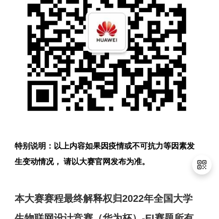
特别说明：以上内容如果因疫情或不可抗力等因素发
生变动情况， 请以大赛官网发布为准。
本大赛赛程最终解释权归
2022年全国大学
退
出
生物联网设计竞赛（华为杯）-EI赛题
所有