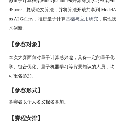
源量子计算框架MindQuantum和开源深度学习框架Min
dSpore，复现论文算法，并将算法开放共享到 ModelA
者
rts AI Gallery，推进量子计算
基础与应用研究
，实现技
我
术创新。
的
我
【参赛对象】
博
的
我
本次大赛面向对量子计算感兴趣，具备一定的量子化
客
论
的
我
学、组合优化、量子机器学习等背景知识的人员，均
可报名参加。
坛
圈
的
我
【参赛形式】
子
直
的
我
参赛者以个人名义报名参加。
我
播
活
的
【赛程安排】
我
动
关
的