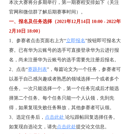
本次大赛将分多期举行，第一期赛程安排如下（关注
我
注
的
开
官网和微信群了解后期赛事时间）。
的
Programs
发
一、报名及任务选择（2021年12月14日 10:00 - 2022年
2月10日 18:00）
支
者
1、参赛者点击页面右上方“
立即报名
”按钮即可报名大
持
赛。已有华为云账号的选手可直接登录华为云进行报
学
名，尚未注册华为云账号的选手需要先注册后报名。
我
堂
2、点击“
赛题列表
”，每篇论文为一个任务，参赛者可
以基于自己感兴趣或者熟悉的领域选择一个或者多个
的
我
我
任务。一次只能选择一个，第一个任务完成后才能选
技
的
的
我
择第二个任务。每个任务只能一个人认领，先到先
得，如果复现失败任务释放，其他参赛者可认领。
术
云
课
的
我
3、
选定任务后，
点击此处 
论坛跟帖回复选择任务。
支
声
程
认
的
我
如复现自选论文，请先
点击此处
提交论文信息。