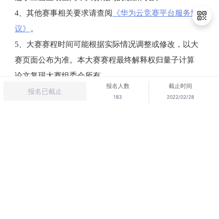
4、其他赛事相关要求请查阅
《华为云竞赛平台服务协
议》
。
5、大赛赛程时间可能根据实际情况调整或修改，以大
退
赛页面公布为准。本大赛赛程最终解释权归量子计算
出
论文复现大赛组委会所有。
登
录
报名人数
截止时间
报名已截止
183
2022/02/28
下载华为云APP
关注我们
售前咨询：
950808转1