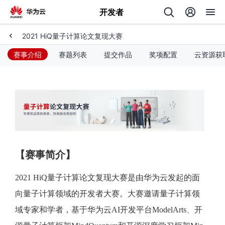
开发者
2021 HiQ量子计算论文复现大赛
返
回
赛事介绍
赛题列表
提交作品
奖项配置
云资源获
个
我
人
【赛事简介】
的
主
2021 
HiQ量子计算
论文复现大赛是由华为云发起的面
开
页
向量子计算领域的开发者大赛。大赛邀请量子计算领
域专家和学者，基于华为云AI开发平台ModelArts
、
开
发